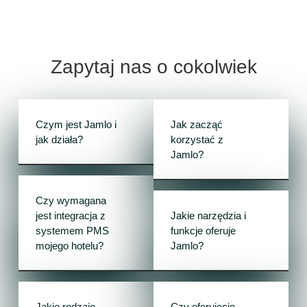
Mamy odpowiedzi, które mogą Ci się przydać
Zapytaj nas o cokolwiek
Czym jest Jamlo i
Jak zacząć
jak działa?
korzystać z
Jamlo?
Czy wymagana
jest integracja z
Jakie narzędzia i
systemem PMS
funkcje oferuje
mojego hotelu?
Jamlo?
Jakie rodzaje
Czy oferujecie