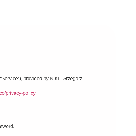
“Service”), provided by NIKE Grzegorz
co/privacy-policy
.
ssword.