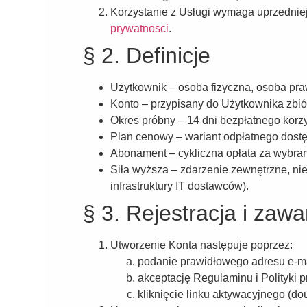
Korzystanie z Usługi wymaga uprzedniej
prywatnosci
.
§ 2. Definicje
Użytkownik
– osoba fizyczna, osoba praw
Konto
– przypisany do Użytkownika zbió
Okres próbny
– 14 dni bezpłatnego korzys
Plan cenowy
– wariant odpłatnego dost
Abonament
– cykliczna opłata za wybra
Siła wyższa
– zdarzenie zewnętrzne, nie
infrastruktury IT dostawców).
§ 3. Rejestracja i za
Utworzenie Konta następuje poprzez:
podanie prawidłowego adresu e-ma
akceptację Regulaminu i Polityki p
kliknięcie linku aktywacyjnego (dou