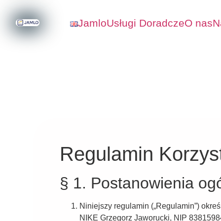
Jamlo
Usługi Doradcze
O nas
N
Regulamin Korzyst
§ 1. Postanowienia og
Niniejszy regulamin („Regulamin”) okreś
NIKE Grzegorz Jaworucki, NIP 838159848