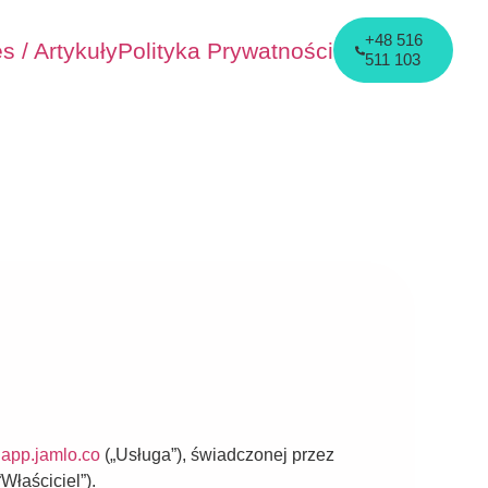
+48 516
es / Artykuły
Polityka Prywatności
511 103
m
app.jamlo.co
(„Usługa”), świadczonej przez
łaściciel”).