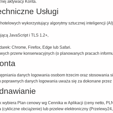
nej aktywacji Konta.
techniczne Usługi
 hotelowych wykorzystujący algorytmy sztucznej inteligencji (AI
jącą JavaScript i TLS 1.2+,
arek: Chrome, Firefox, Edge lub Safari.
ych przerw konserwacyjnych (o planowanych pracach informu
onta
ępniania danych logowania osobom trzecim oraz stosowania si
m poprawnych danych logowania uważa się za dokonane przez
odnawianie
 wybiera Plan cenowy wg Cennika w Aplikacji (ceny netto, PL
a (cykliczne obciążenie) lub przelew elektroniczny (Przelewy24,