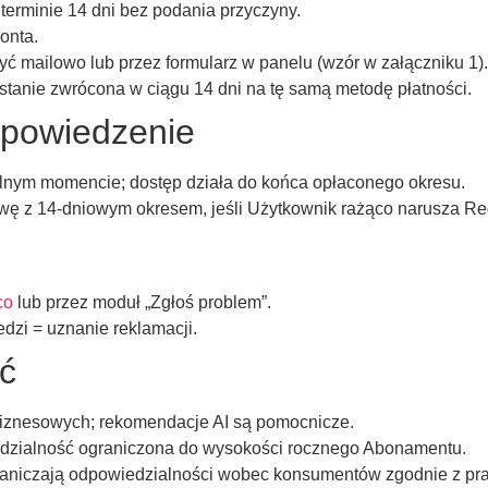
rminie 14 dni bez podania przyczyny.
onta.
ć mailowo lub przez formularz w panelu (wzór w załączniku 1).
stanie zwrócona w ciągu 14 dni na tę samą metodę płatności.
ypowiedzenie
nym momencie; dostęp działa do końca opłaconego okresu.
z 14-dniowym okresem, jeśli Użytkownik rażąco narusza Re
co
lub przez moduł „Zgłoś problem”.
dzi = uznanie reklamacji.
ć
iznesowych; rekomendacje AI są pomocnicze.
edzialność ograniczona do wysokości rocznego Abonamentu.
graniczają odpowiedzialności wobec konsumentów zgodnie z p