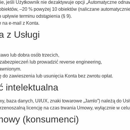
, jeśli Użytkownik nie dezaktywuje opcji „Automatyczne odnaw
iektów, –20 % powyżej 10 obiektów (naliczane automatycznie
 upływie terminu odstąpienia (§ 9).
 na e-mail z Konta.
a z Usługi
rawo lub dobra osób trzecich,
zabezpieczeń lub prowadzić reverse engineering,
rawnionym.
do zawieszenia lub usunięcia Konta bez zwrotu opłat.
ć intelektualna
owy, baza danych, UI/UX, znaki towarowe „Jamlo”) należą do U
rzenoszalną licencję na czas trwania Umowy, wyłącznie w celu 
Umowy (konsumenci)